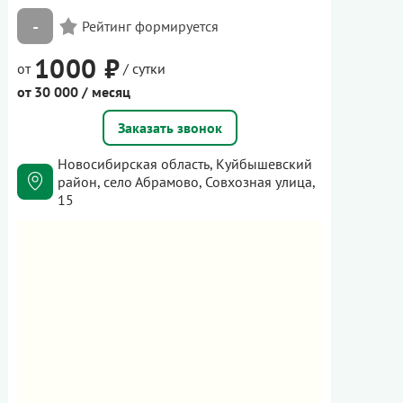
-
1000 ₽
от
/ сутки
от 30 000 / месяц
Заказать звонок
Новосибирская область, Куйбышевский
район, село Абрамово, Совхозная улица,
15