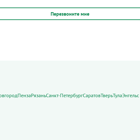
овгород
Пенза
Рязань
Санкт-Петербург
Саратов
Тверь
Тула
Энгельс