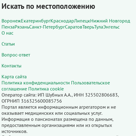
Искать по местоположению
Воронеж
Екатеринбург
Краснодар
Липецк
Нижний Новгород
Пенза
Рязань
Санкт-Петербург
Саратов
Тверь
Тула
Энгельс
О нас
Статьи
Вопрос-ответ
Контакты
Карта сайта
Политика конфиденциальности
Пользовательское
соглашение
Политика cookie
Оператор сайта: ИП Шубных А.А., ИНН 325502806683,
ОГРНИП 316325600085756
Портал является информационным агрегатором и не
оказывает медицинских или социальных услуг.
Информация о пансионатах размещена по данным,
предоставленным организациями или из открытых
источников.