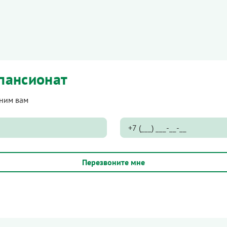
пансионат
оним вам