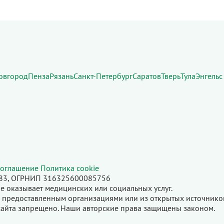
овгород
Пенза
Рязань
Санкт-Петербург
Саратов
Тверь
Тула
Энгельс
соглашение
Политика cookie
6683, ОГРНИП 316325600085756
е оказывает медицинских или социальных услуг.
 предоставленным организациями или из открытых источнико
айта запрещено. Наши авторские права защищены законом.