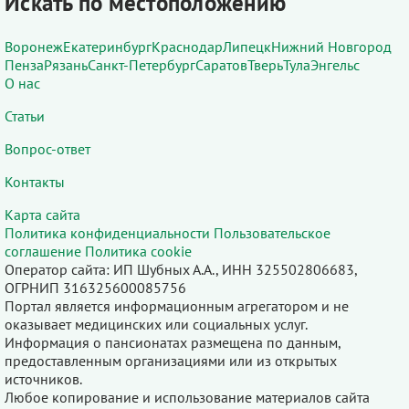
Искать по местоположению
Воронеж
Екатеринбург
Краснодар
Липецк
Нижний Новгород
Пенза
Рязань
Санкт-Петербург
Саратов
Тверь
Тула
Энгельс
О нас
Статьи
Вопрос-ответ
Контакты
Карта сайта
Политика конфиденциальности
Пользовательское
соглашение
Политика cookie
Оператор сайта: ИП Шубных А.А., ИНН 325502806683,
ОГРНИП 316325600085756
Портал является информационным агрегатором и не
оказывает медицинских или социальных услуг.
Информация о пансионатах размещена по данным,
предоставленным организациями или из открытых
источников.
Любое копирование и использование материалов сайта