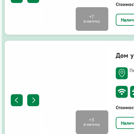
Стоимос
Дом у
П
Стоимос