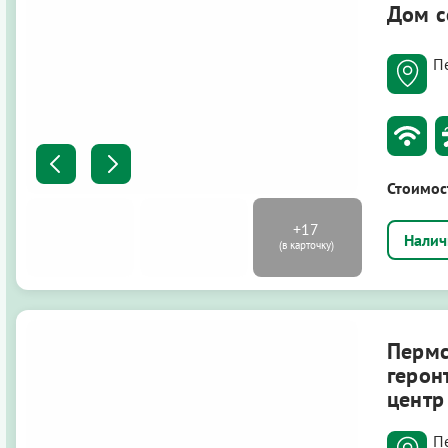
Дом с
П
Стоимос
Перм
герон
центр
П