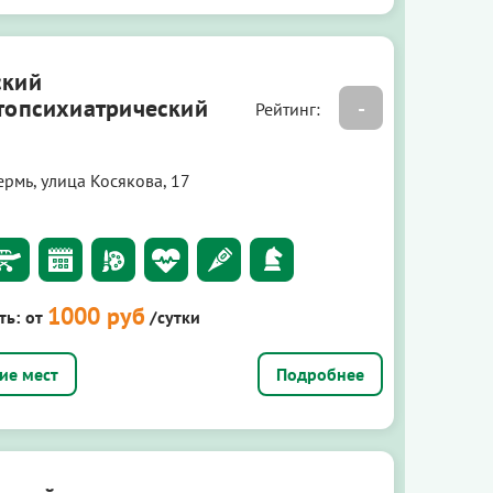
ский
топсихиатрический
-
Рейтинг:
ермь, улица Косякова, 17
1000 руб
ть:
от
/сутки
Подробнее