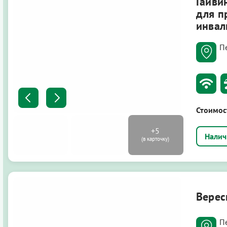
Гайви
для п
инвал
П
Стоимос
Верес
Пе