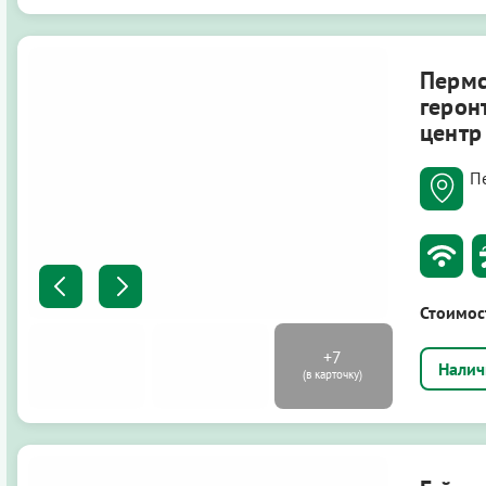
Перм
герон
центр
П
Стоимос