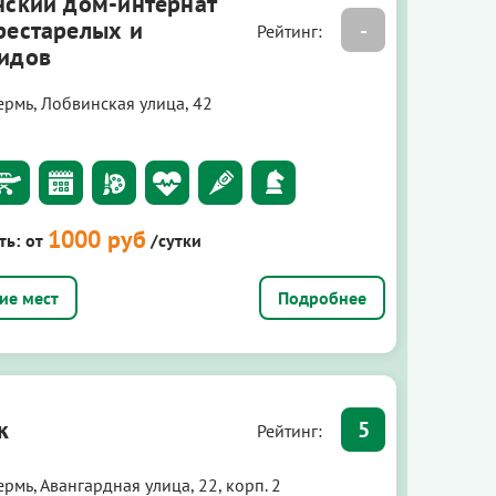
нский дом-интернат
рестарелых и
-
Рейтинг:
идов
ермь, Лобвинская улица, 42
1000 руб
ть:
от
/сутки
Подробнее
к
5
Рейтинг:
рмь, Авангардная улица, 22, корп. 2