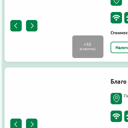
Стоимос
Благо
Пе