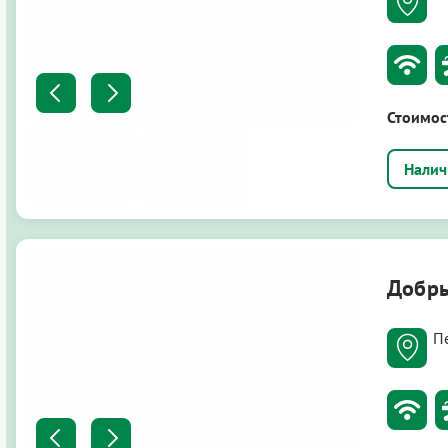
Стоимос
Добры
П