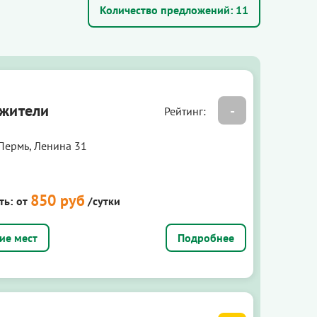
Количество предложений:
11
жители
-
Рейтинг:
 Пермь, Ленина 31
850 руб
ть:
от
/сутки
Подробнее