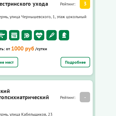
естринского ухода
3
Рейтинг:
ермь, улица Чернышевского, 1, этаж цокольный
1000 руб
ть:
от
/сутки
Подробнее
ский
топсихиатрический
-
Рейтинг:
ермь, улица Кабельщиков, 23