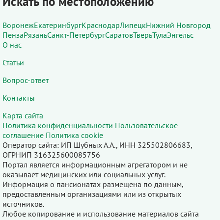
Искать по местоположению
Воронеж
Екатеринбург
Краснодар
Липецк
Нижний Новгород
Пенза
Рязань
Санкт-Петербург
Саратов
Тверь
Тула
Энгельс
О нас
Статьи
Вопрос-ответ
Контакты
Карта сайта
Политика конфиденциальности
Пользовательское
соглашение
Политика cookie
Оператор сайта: ИП Шубных А.А., ИНН 325502806683,
ОГРНИП 316325600085756
Портал является информационным агрегатором и не
оказывает медицинских или социальных услуг.
Информация о пансионатах размещена по данным,
предоставленным организациями или из открытых
источников.
Любое копирование и использование материалов сайта