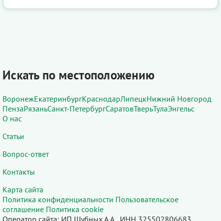
Искать по местоположению
Воронеж
Екатеринбург
Краснодар
Липецк
Нижний Новгород
Пенза
Рязань
Санкт-Петербург
Саратов
Тверь
Тула
Энгельс
О нас
Статьи
Вопрос-ответ
Контакты
Карта сайта
Политика конфиденциальности
Пользовательское
соглашение
Политика cookie
Оператор сайта: ИП Шубных А.А., ИНН 325502806683,