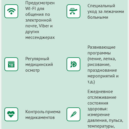
Предусмотрен
Специальный
WI-FI для
уход за лежачими
общения по
больными
электронной
почте, Viber и
других
мессенджерах
Развивающие
программы
Регулярный
(пение, лепка,
медицинский
рисование,
осмотр
празднование
мероприятий и
т.д.)
Ежедневное
отслеживание
состояния
здоровья:
Контроль приема
измерение
медикаментов
давления, пульса,
температуры,