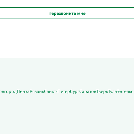
овгород
Пенза
Рязань
Санкт-Петербург
Саратов
Тверь
Тула
Энгельс