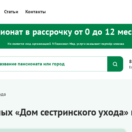
Статьи
Контакты
ионат в рассрочку от 0 до 12 ме
Не является мед. организацией. ⚕ Пансионат. Мед. услуги оказывает партнёр‑клиника
8
Е
ода
лых «Дом сестринского ухода»