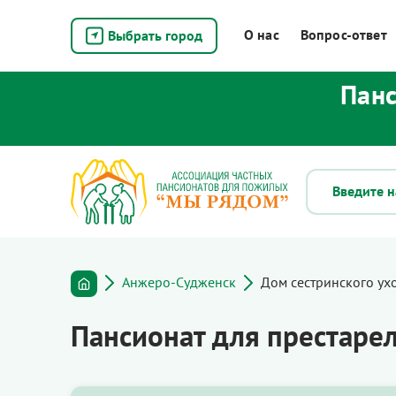
О нас
Вопрос-ответ
Выбрать город
Панс
Анжеро-Судженск
Дом сестринского ух
Пансионат для престаре