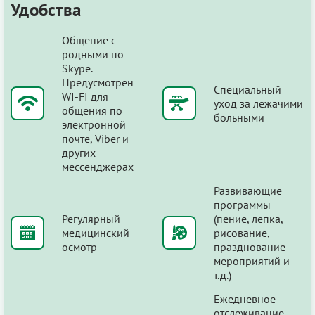
Удобства
Общение с
родными по
Skype.
Предусмотрен
Специальный
WI-FI для
уход за лежачими
общения по
больными
электронной
почте, Viber и
других
мессенджерах
Развивающие
программы
Регулярный
(пение, лепка,
медицинский
рисование,
осмотр
празднование
мероприятий и
т.д.)
Ежедневное
отслеживание