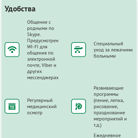
Удобства
Общение с
родными по
Skype.
Предусмотрен
Специальный
WI-FI для
уход за лежачими
общения по
больными
электронной
почте, Viber и
других
мессенджерах
Развивающие
программы
Регулярный
(пение, лепка,
медицинский
рисование,
осмотр
празднование
мероприятий и
т.д.)
Ежедневное