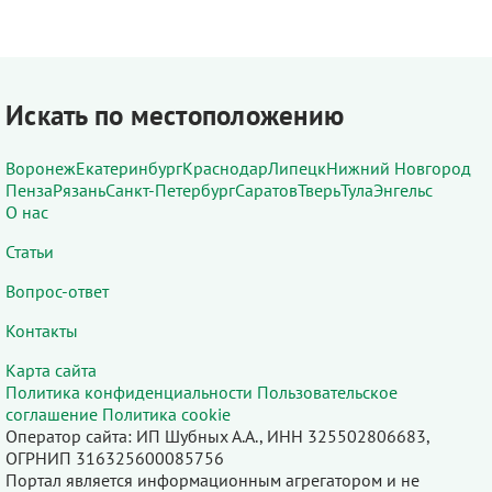
Искать по местоположению
Воронеж
Екатеринбург
Краснодар
Липецк
Нижний Новгород
Пенза
Рязань
Санкт-Петербург
Саратов
Тверь
Тула
Энгельс
О нас
Статьи
Вопрос-ответ
Контакты
Карта сайта
Политика конфиденциальности
Пользовательское
соглашение
Политика cookie
Оператор сайта: ИП Шубных А.А., ИНН 325502806683,
ОГРНИП 316325600085756
Портал является информационным агрегатором и не