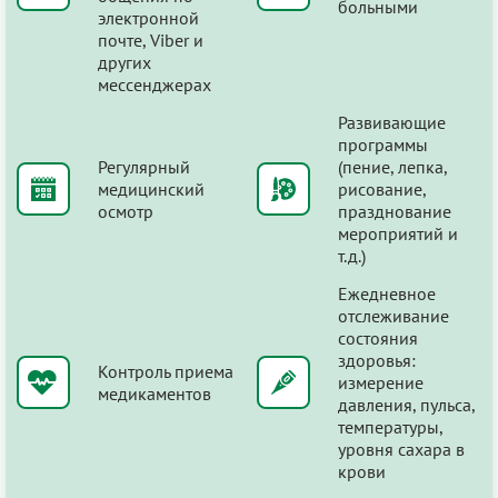
больными
электронной
почте, Viber и
других
мессенджерах
Развивающие
программы
Регулярный
(пение, лепка,
медицинский
рисование,
осмотр
празднование
мероприятий и
т.д.)
Ежедневное
отслеживание
состояния
здоровья:
Контроль приема
измерение
медикаментов
давления, пульса,
температуры,
уровня сахара в
крови