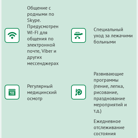
Общение с
родными по
Skype.
Предусмотрен
Специальный
WI-FI для
уход за лежачими
общения по
больными
электронной
почте, Viber и
других
мессенджерах
Развивающие
программы
Регулярный
(пение, лепка,
медицинский
рисование,
осмотр
празднование
мероприятий и
т.д.)
Ежедневное
отслеживание
состояния