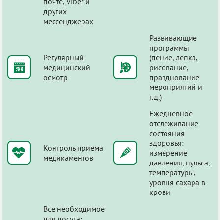
почте, Viber и
других
мессенджерах
Развивающие
программы
Регулярный
(пение, лепка,
медицинский
рисование,
осмотр
празднование
мероприятий и
т.д.)
Ежедневное
отслеживание
состояния
здоровья:
Контроль приема
измерение
медикаментов
давления, пульса,
температуры,
уровня сахара в
крови
Все необходимое
для досуга: