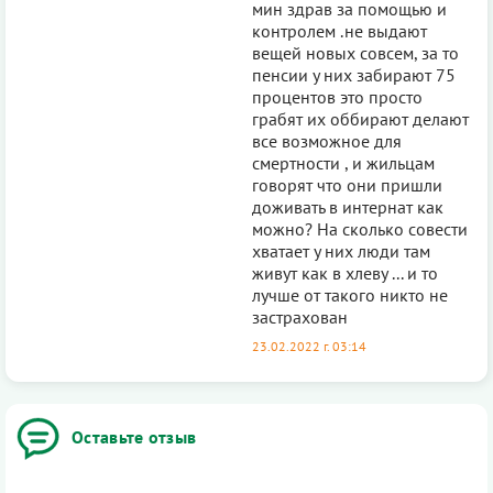
мин здрав за помощью и
контролем .не выдают
вещей новых совсем, за то
пенсии у них забирают 75
процентов это просто
грабят их оббирают делают
все возможное для
смертности , и жильцам
говорят что они пришли
доживать в интернат как
можно? На сколько совести
хватает у них люди там
живут как в хлеву ... и то
лучше от такого никто не
застрахован
23.02.2022 г. 03:14
Оставьте отзыв