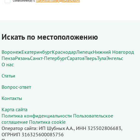
Ознакомлен(а) с
Политикой конфиденциальности
Искать по местоположению
Воронеж
Екатеринбург
Краснодар
Липецк
Нижний Новгород
Пенза
Рязань
Санкт-Петербург
Саратов
Тверь
Тула
Энгельс
О нас
Статьи
Вопрос-ответ
Контакты
Карта сайта
Политика конфиденциальности
Пользовательское
соглашение
Политика cookie
Оператор сайта: ИП Шубных А.А., ИНН 325502806683,
ОГРНИП 316325600085756