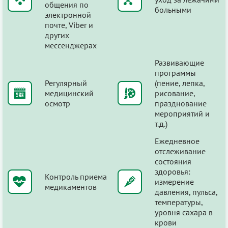
общения по
больными
электронной
почте, Viber и
других
мессенджерах
Развивающие
программы
Регулярный
(пение, лепка,
медицинский
рисование,
осмотр
празднование
мероприятий и
т.д.)
Ежедневное
отслеживание
состояния
здоровья:
Контроль приема
измерение
медикаментов
давления, пульса,
температуры,
уровня сахара в
крови