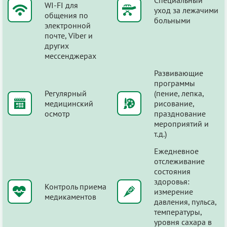
WI-FI для
уход за лежачими
общения по
больными
электронной
почте, Viber и
других
мессенджерах
Развивающие
программы
Регулярный
(пение, лепка,
медицинский
рисование,
осмотр
празднование
мероприятий и
т.д.)
Ежедневное
отслеживание
состояния
здоровья:
Контроль приема
измерение
медикаментов
давления, пульса,
температуры,
уровня сахара в