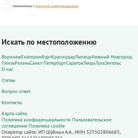
Ознакомлен(а) с
Политикой конфиденциальности
Искать по местоположению
Воронеж
Екатеринбург
Краснодар
Липецк
Нижний Новгород
Пенза
Рязань
Санкт-Петербург
Саратов
Тверь
Тула
Энгельс
О нас
Статьи
Вопрос-ответ
Контакты
Карта сайта
Политика конфиденциальности
Пользовательское
соглашение
Политика cookie
Оператор сайта: ИП Шубных А.А., ИНН 325502806683,