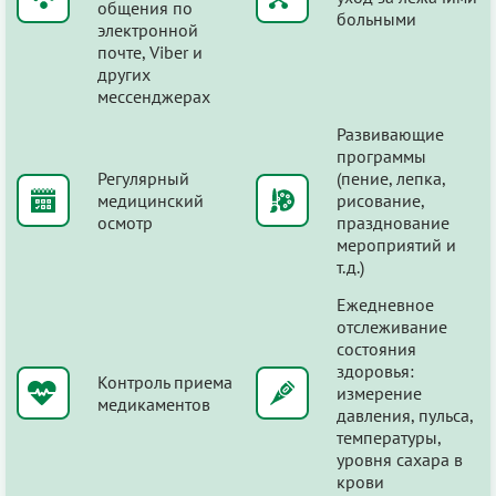
общения по
больными
электронной
почте, Viber и
других
мессенджерах
Развивающие
программы
Регулярный
(пение, лепка,
медицинский
рисование,
осмотр
празднование
мероприятий и
т.д.)
Ежедневное
отслеживание
состояния
здоровья:
Контроль приема
измерение
медикаментов
давления, пульса,
температуры,
уровня сахара в
крови