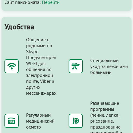
Сайт пансионата:
Перейти
Удобства
Общение с
родными по
Skype.
Предусмотрен
Специальный
WI-FI для
уход за лежачими
общения по
больными
электронной
почте, Viber и
других
мессенджерах
Развивающие
программы
Регулярный
(пение, лепка,
медицинский
рисование,
осмотр
празднование
мероприятий и