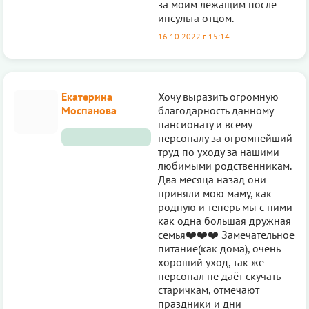
за моим лежащим после
инсульта отцом.
16.10.2022 г. 15:14
Екатерина
Хочу выразить огромную
Моспанова
благодарность данному
пансионату и всему
персоналу за огромнейший
труд по уходу за нашими
любимыми родственникам.
Два месяца назад они
приняли мою маму, как
родную и теперь мы с ними
как одна большая дружная
семья❤️❤️❤️ Замечательное
питание(как дома), очень
хороший уход, так же
персонал не даёт скучать
старичкам, отмечают
праздники и дни