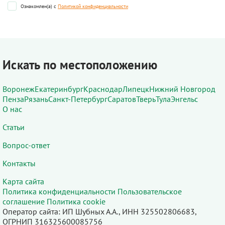
Ознакомлен(а) с
Политикой конфиденциальности
Искать по местоположению
Воронеж
Екатеринбург
Краснодар
Липецк
Нижний Новгород
Пенза
Рязань
Санкт-Петербург
Саратов
Тверь
Тула
Энгельс
О нас
Статьи
Вопрос-ответ
Контакты
Карта сайта
Политика конфиденциальности
Пользовательское
соглашение
Политика cookie
Оператор сайта: ИП Шубных А.А., ИНН 325502806683,
ОГРНИП 316325600085756