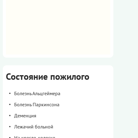
Состояние пожилого
Болезнь Альцгеймера
Болезнь Паркинсона
Деменция
Лежачий больной
На кресле-коляске