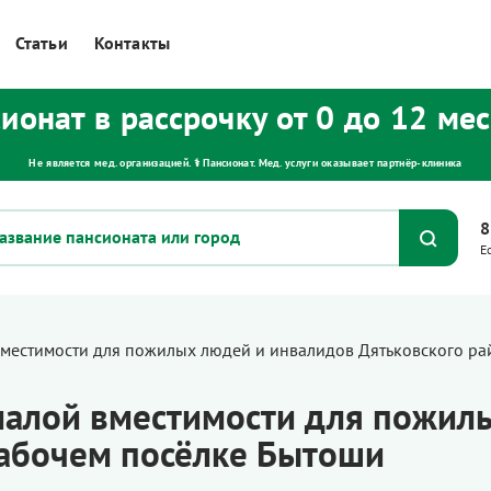
Статьи
Контакты
ионат в рассрочку от 0 до 12 ме
Не является мед. организацией. ⚕ Пансионат. Мед. услуги оказывает партнёр‑клиника
8
Е
местимости для пожилых людей и инвалидов Дятьковского ра
алой вместимости для пожил
рабочем посёлке Бытоши