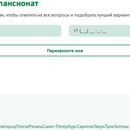
пансионат
ами, чтобы ответить на все вопросы и подобрать лучший вариа
овгород
Пенза
Рязань
Санкт-Петербург
Саратов
Тверь
Тула
Энгельс