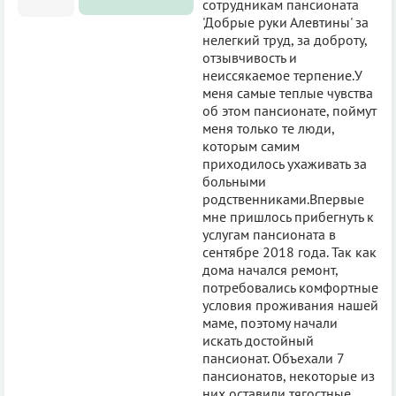
сотрудникам пансионата
'Добрые руки Алевтины' за
нелегкий труд, за доброту,
отзывчивость и
неиссякаемое терпение.У
меня самые теплые чувства
об этом пансионате, поймут
меня только те люди,
которым самим
приходилось ухаживать за
больными
родственниками.Впервые
мне пришлось прибегнуть к
услугам пансионата в
сентябре 2018 года. Так как
дома начался ремонт,
потребовались комфортные
условия проживания нашей
маме, поэтому начали
искать достойный
пансионат. Объехали 7
пансионатов, некоторые из
них оставили тягостные