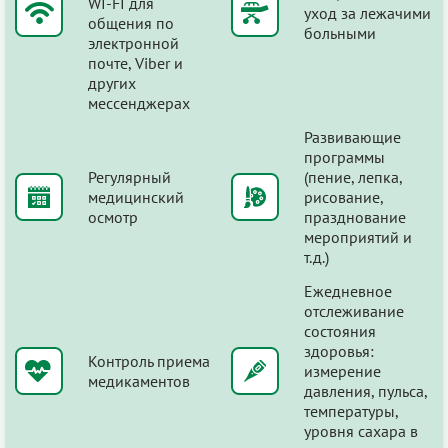
WI-FI для
уход за лежачими
общения по
больными
электронной
почте, Viber и
других
мессенджерах
Развивающие
программы
Регулярный
(пение, лепка,
медицинский
рисование,
осмотр
празднование
мероприятий и
т.д.)
Ежедневное
отслеживание
состояния
здоровья:
Контроль приема
измерение
медикаментов
давления, пульса,
температуры,
уровня сахара в