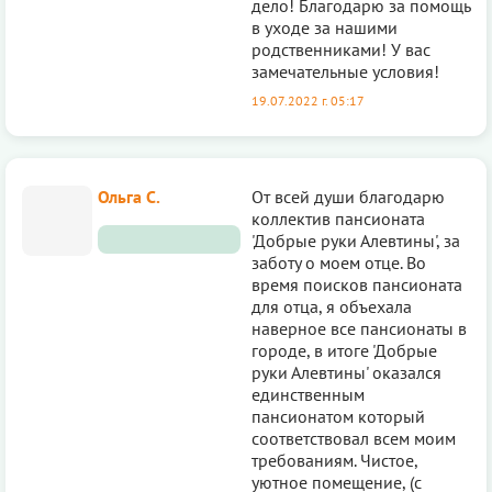
дело! Благодарю за помощь
в уходе за нашими
родственниками! У вас
замечательные условия!
19.07.2022 г. 05:17
Ольга С.
От всей души благодарю
коллектив пансионата
'Добрые руки Алевтины', за
заботу о моем отце. Во
время поисков пансионата
для отца, я объехала
наверное все пансионаты в
городе, в итоге 'Добрые
руки Алевтины' оказался
единственным
пансионатом который
соответствовал всем моим
требованиям. Чистое,
уютное помещение, (с