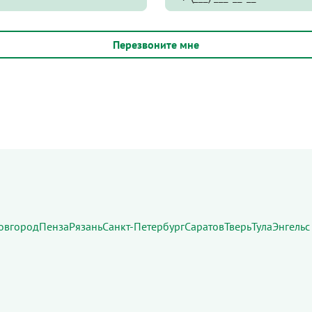
овгород
Пенза
Рязань
Санкт-Петербург
Саратов
Тверь
Тула
Энгельс