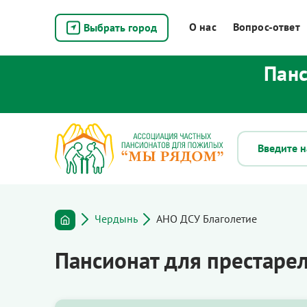
О нас
Вопрос-ответ
Выбрать город
Панс
Чердынь
АНО ДСУ Благолетие
Пансионат для престаре