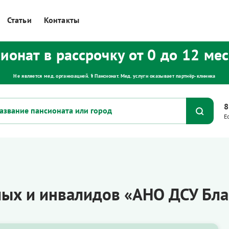
Статьи
Контакты
ионат в рассрочку от 0 до 12 ме
Не является мед. организацией. ⚕ Пансионат. Мед. услуги оказывает партнёр‑клиника
8
Е
лых и инвалидов «АНО ДСУ Бл