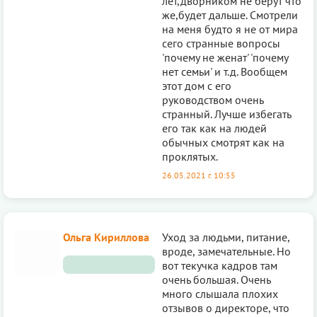
лет,дворником не берут что
же,будет дальше. Смотрели
на меня будто я не от мира
сего странные вопросы
'почему не женат' 'почему
нет семьи' и т.д. Вообщем
этот дом с его
руководством очень
странный. Лучше избегать
его так как на людей
обычных смотрят как на
проклятых.
26.05.2021 г. 10:55
Ольга Кириллова
Уход за людьми, питание,
вроде, замечательные. Но
вот текучка кадров там
очень большая. Очень
много слышала плохих
отзывов о директоре, что