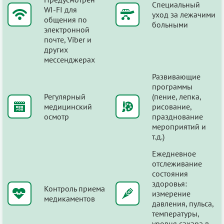
Специальный
WI-FI для
уход за лежачими
общения по
больными
электронной
почте, Viber и
других
мессенджерах
Развивающие
программы
Регулярный
(пение, лепка,
медицинский
рисование,
осмотр
празднование
мероприятий и
т.д.)
Ежедневное
отслеживание
состояния
здоровья:
Контроль приема
измерение
медикаментов
давления, пульса,
температуры,
уровня сахара в