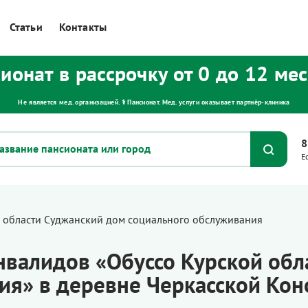
Статьи
Контакты
ионат в рассрочку от 0 до 12 ме
Не является мед. организацией. ⚕ Пансионат. Мед. услуги оказывает партнёр‑клиника
8
Е
 области Суджанский дом социального обслуживания
валидов «Обуссо Курской обл
ия» в деревне Черкасской Кон