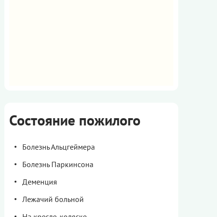
Состояние пожилого
Болезнь Альцгеймера
Болезнь Паркинсона
Деменция
Лежачий больной
На кресле-коляске