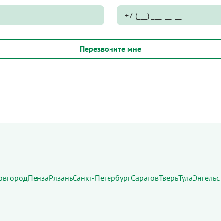
овгород
Пенза
Рязань
Санкт-Петербург
Саратов
Тверь
Тула
Энгельс