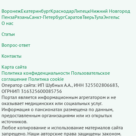
Воронеж
Екатеринбург
Краснодар
Липецк
Нижний Новгород
Пенза
Рязань
Санкт-Петербург
Саратов
Тверь
Тула
Энгельс
О нас
Статьи
Вопрос-ответ
Контакты
Карта сайта
Политика конфиденциальности
Пользовательское
соглашение
Политика cookie
Оператор сайта: ИП Шубных А.А., ИНН 325502806683,
ОГРНИП 316325600085756
Портал является информационным агрегатором и не
оказывает медицинских или социальных услуг.
Информация о пансионатах размещена по данным,
предоставленным организациями или из открытых
источников.
Любое копирование и использование материалов сайта
запрещено. Наши авторские права защищены законом.