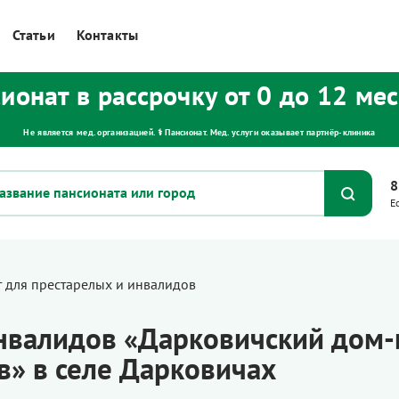
Статьи
Контакты
ионат в рассрочку от 0 до 12 ме
Не является мед. организацией. ⚕ Пансионат. Мед. услуги оказывает партнёр‑клиника
8
Е
 для престарелых и инвалидов
нвалидов «Дарковичский дом-
в» в селе Дарковичах