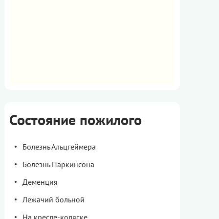
Состояние пожилого
Болезнь Альцгеймера
Болезнь Паркинсона
Деменция
Лежачий больной
На кресле-коляске