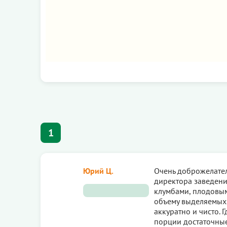
1
Юрий Ц.
Очень доброжелател
директора заведени
клумбами, плодовым
объему выделяемых 
аккуратно и чисто. 
порции достаточные