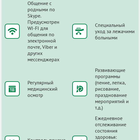
Общение с
родными по
Skype.
Предусмотрен
Специальный
WI-FI для
уход за лежачими
общения по
больными
электронной
почте, Viber и
других
мессенджерах
Развивающие
программы
Регулярный
(пение, лепка,
медицинский
рисование,
осмотр
празднование
мероприятий и
т.д.)
Ежедневное
отслеживание
состояния
здоровья:
Контроль приема