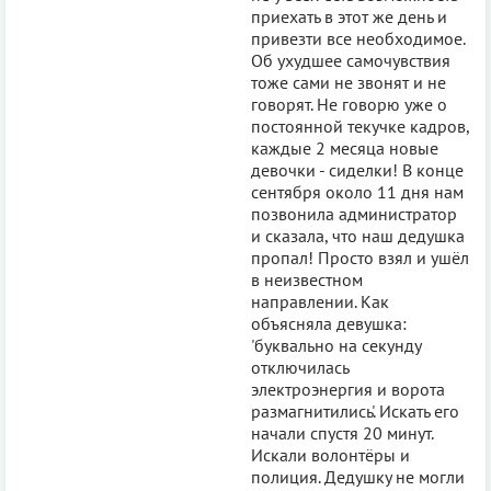
приехать в этот же день и
привезти все необходимое.
Об ухудшее самочувствия
тоже сами не звонят и не
говорят. Не говорю уже о
постоянной текучке кадров,
каждые 2 месяца новые
девочки - сиделки! В конце
сентября около 11 дня нам
позвонила администратор
и сказала, что наш дедушка
пропал! Просто взял и ушёл
в неизвестном
направлении. Как
объясняла девушка:
'буквально на секунду
отключилась
электроэнергия и ворота
размагнитились'. Искать его
начали спустя 20 минут.
Искали волонтёры и
полиция. Дедушку не могли