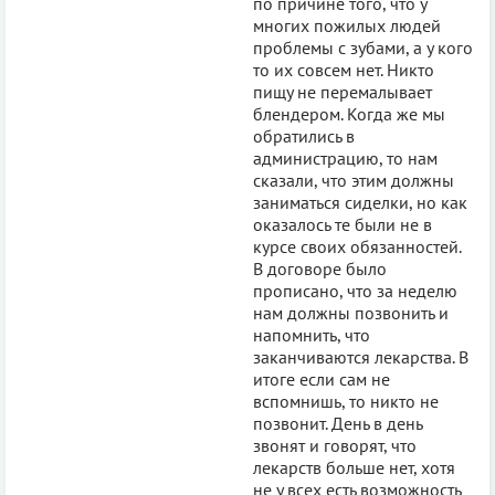
по причине того, что у
многих пожилых людей
проблемы с зубами, а у кого
то их совсем нет. Никто
пищу не перемалывает
блендером. Когда же мы
обратились в
администрацию, то нам
сказали, что этим должны
заниматься сиделки, но как
оказалось те были не в
курсе своих обязанностей.
В договоре было
прописано, что за неделю
нам должны позвонить и
напомнить, что
заканчиваются лекарства. В
итоге если сам не
вспомнишь, то никто не
позвонит. День в день
звонят и говорят, что
лекарств больше нет, хотя
не у всех есть возможность