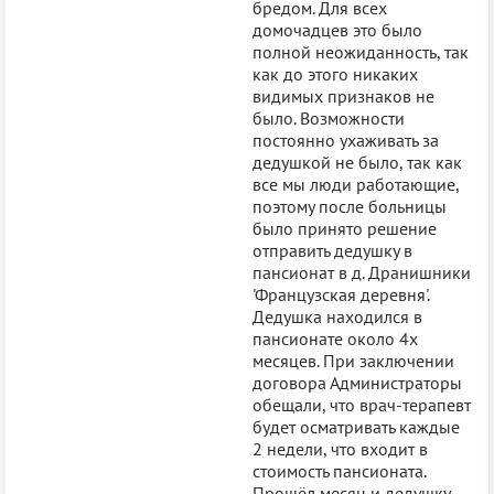
бредом. Для всех
домочадцев это было
полной неожиданность, так
как до этого никаких
видимых признаков не
было. Возможности
постоянно ухаживать за
дедушкой не было, так как
все мы люди работающие,
поэтому после больницы
было принято решение
отправить дедушку в
пансионат в д. Дранишники
'Французская деревня'.
Дедушка находился в
пансионате около 4х
месяцев. При заключении
договора Администраторы
обещали, что врач-терапевт
будет осматривать каждые
2 недели, что входит в
стоимость пансионата.
Прошёл месяц и дедушку