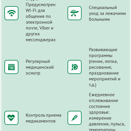
Предусмотрен
Специальный
WI-FI для
уход за лежачими
общения по
больными
электронной
почте, Viber и
других
мессенджерах
Развивающие
программы
Регулярный
(пение, лепка,
медицинский
рисование,
осмотр
празднование
мероприятий и
т.д.)
Ежедневное
отслеживание
состояния
здоровья:
Контроль приема
измерение
медикаментов
давления, пульса,
температуры,