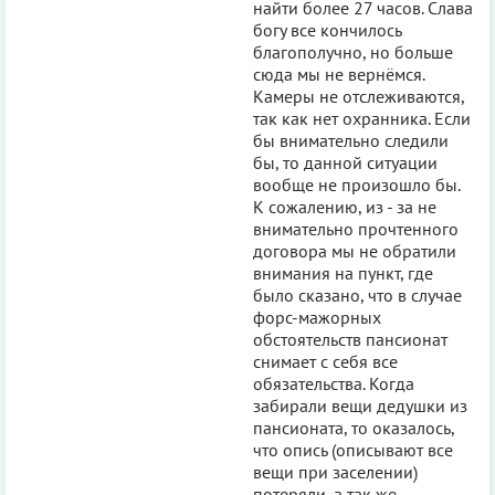
найти более 27 часов. Слава
богу все кончилось
благополучно, но больше
сюда мы не вернёмся.
Камеры не отслеживаются,
так как нет охранника. Если
бы внимательно следили
бы, то данной ситуации
вообще не произошло бы.
К сожалению, из - за не
внимательно прочтенного
договора мы не обратили
внимания на пункт, где
было сказано, что в случае
форс-мажорных
обстоятельств пансионат
снимает с себя все
обязательства. Когда
забирали вещи дедушки из
пансионата, то оказалось,
что опись (описывают все
вещи при заселении)
потеряли, а так же