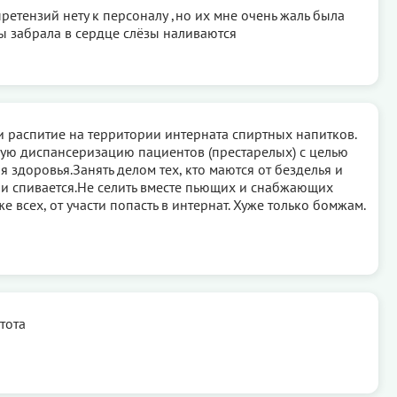
ретензий нету к персоналу ,но их мне очень жаль была
бы забрала в сердце слёзы наливаются
и распитие на территории интерната спиртных напитков.
ую диспансеризацию пациентов (престарелых) с целью
 здоровья.Занять делом тех, кто маются от безделья и
ли спивается.Не селить вместе пьющих и снабжающих
же всех, от участи попасть в интернат. Хуже только бомжам.
тота