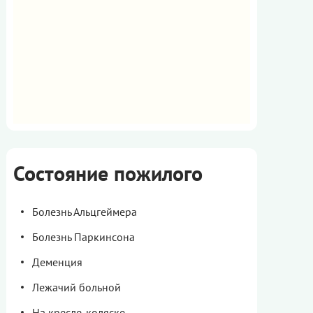
Состояние пожилого
Болезнь Альцгеймера
Болезнь Паркинсона
Деменция
Лежачий больной
На кресле-коляске