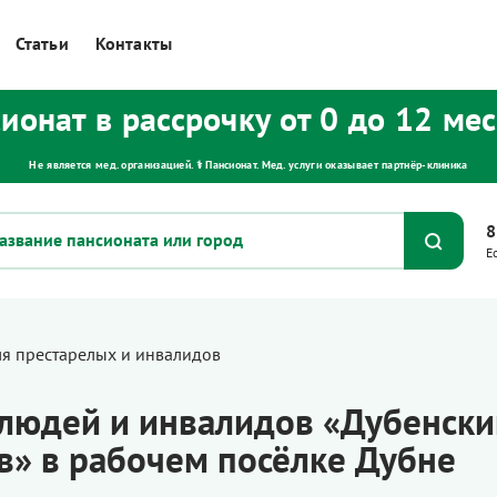
Статьи
Контакты
ионат в рассрочку от 0 до 12 ме
Не является мед. организацией. ⚕ Пансионат. Мед. услуги оказывает партнёр‑клиника
8
Е
ля престарелых и инвалидов
людей и инвалидов «Дубенски
в» в рабочем посёлке Дубне