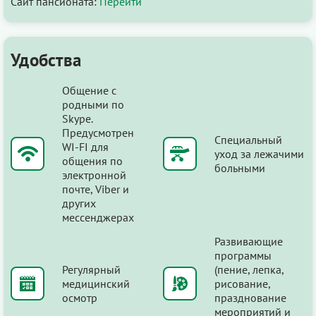
Сайт пансионата:
Перейти
Удобства
Общение с
родными по
Skype.
Предусмотрен
Специальный
WI-FI для
уход за лежачими
общения по
больными
электронной
почте, Viber и
других
мессенджерах
Развивающие
программы
Регулярный
(пение, лепка,
медицинский
рисование,
осмотр
празднование
мероприятий и