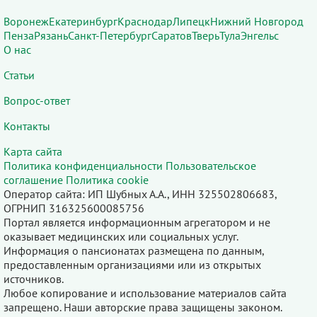
Воронеж
Екатеринбург
Краснодар
Липецк
Нижний Новгород
Пенза
Рязань
Санкт-Петербург
Саратов
Тверь
Тула
Энгельс
О нас
Статьи
Вопрос-ответ
Контакты
Карта сайта
Политика конфиденциальности
Пользовательское
соглашение
Политика cookie
Оператор сайта: ИП Шубных А.А., ИНН 325502806683,
ОГРНИП 316325600085756
Портал является информационным агрегатором и не
оказывает медицинских или социальных услуг.
Информация о пансионатах размещена по данным,
предоставленным организациями или из открытых
источников.
Любое копирование и использование материалов сайта
запрещено. Наши авторские права защищены законом.