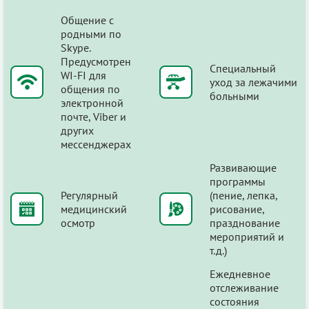
Общение с
родными по
Skype.
Предусмотрен
Специальный
WI-FI для
уход за лежачими
общения по
больными
электронной
почте, Viber и
других
мессенджерах
Развивающие
программы
Регулярный
(пение, лепка,
медицинский
рисование,
осмотр
празднование
мероприятий и
т.д.)
Ежедневное
отслеживание
состояния