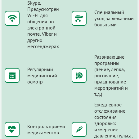
Skype.
Предусмотрен
Специальный
WI-FI для
уход за лежачими
общения по
больными
электронной
почте, Viber и
других
мессенджерах
Развивающие
программы
Регулярный
(пение, лепка,
медицинский
рисование,
осмотр
празднование
мероприятий и
т.д.)
Ежедневное
отслеживание
состояния
здоровья:
Контроль приема
измерение
медикаментов
давления, пульса,