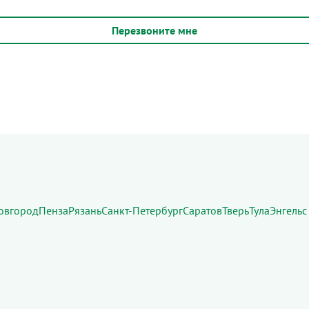
овгород
Пенза
Рязань
Санкт-Петербург
Саратов
Тверь
Тула
Энгельс