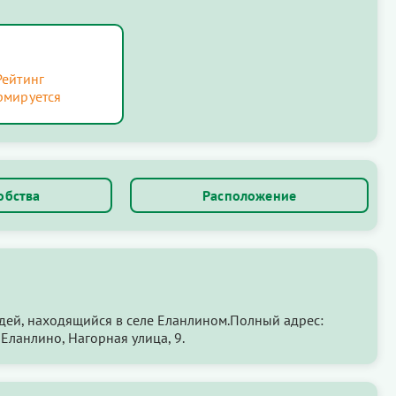
Рейтинг
рмируется
обства
Расположение
дей, находящийся в селе Еланлином.Полный адрес:
Еланлино, Нагорная улица, 9.