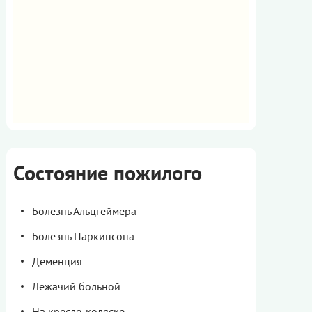
Состояние пожилого
Болезнь Альцгеймера
Болезнь Паркинсона
Деменция
Лежачий больной
На кресле-коляске