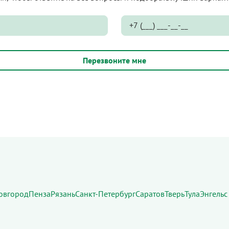
овгород
Пенза
Рязань
Санкт-Петербург
Саратов
Тверь
Тула
Энгельс