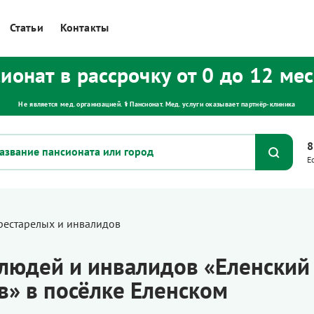
Статьи
Контакты
ионат в рассрочку от 0 до 12 ме
Не является мед. организацией. ⚕ Пансионат. Мед. услуги оказывает партнёр‑клиника
8
Е
рестарелых и инвалидов
людей и инвалидов «Еленский
в» в посёлке Еленском