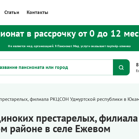
Статьи
Контакты
ионат в рассрочку от 0 до 12 ме
Не является мед. организацией. ⚕ Пансионат. Мед. услуги оказывает партнёр‑клиника
8
Е
престарелых, филиала РКЦСОН Удмуртской республики в Юка
иноких престарелых, филиал
м районе в селе Ежевом