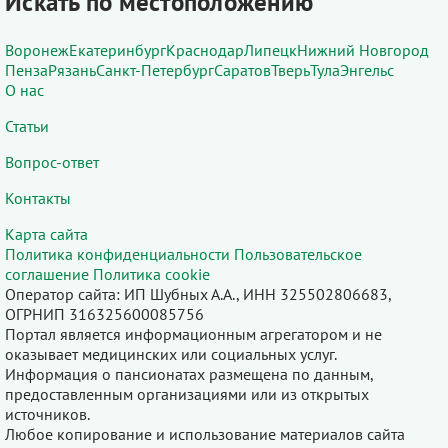
Искать по местоположению
Воронеж
Екатеринбург
Краснодар
Липецк
Нижний Новгород
Пенза
Рязань
Санкт-Петербург
Саратов
Тверь
Тула
Энгельс
О нас
Статьи
Вопрос-ответ
Контакты
Карта сайта
Политика конфиденциальности
Пользовательское
соглашение
Политика cookie
Оператор сайта: ИП Шубных А.А., ИНН 325502806683,
ОГРНИП 316325600085756
Портал является информационным агрегатором и не
оказывает медицинских или социальных услуг.
Информация о пансионатах размещена по данным,
предоставленным организациями или из открытых
источников.
Любое копирование и использование материалов сайта