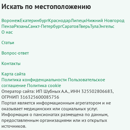
Искать по местоположению
Воронеж
Екатеринбург
Краснодар
Липецк
Нижний Новгород
Пенза
Рязань
Санкт-Петербург
Саратов
Тверь
Тула
Энгельс
О нас
Статьи
Вопрос-ответ
Контакты
Карта сайта
Политика конфиденциальности
Пользовательское
соглашение
Политика cookie
Оператор сайта: ИП Шубных А.А., ИНН 325502806683,
ОГРНИП 316325600085756
Портал является информационным агрегатором и не
оказывает медицинских или социальных услуг.
Информация о пансионатах размещена по данным,
предоставленным организациями или из открытых
источников.