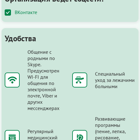
ВКонтакте
Удобства
Общение с
родными по
Skype.
Предусмотрен
Специальный
WI-FI для
уход за лежачими
общения по
больными
электронной
почте, Viber и
других
мессенджерах
Развивающие
программы
Регулярный
(пение, лепка,
медицинский
рисование,