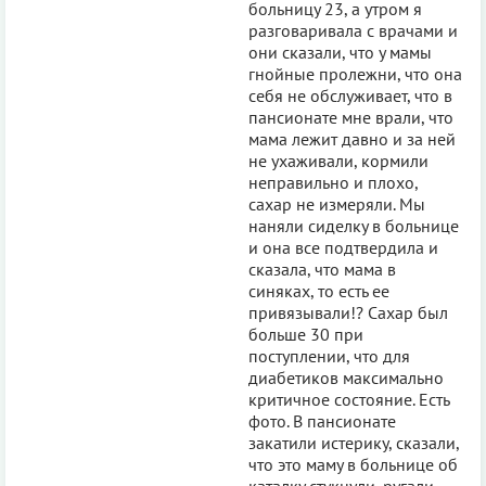
больницу 23, а утром я
разговаривала с врачами и
они сказали, что у мамы
гнойные пролежни, что она
себя не обслуживает, что в
пансионате мне врали, что
мама лежит давно и за ней
не ухаживали, кормили
неправильно и плохо,
сахар не измеряли. Мы
наняли сиделку в больнице
и она все подтвердила и
сказала, что мама в
синяках, то есть ее
привязывали!? Сахар был
больше 30 при
поступлении, что для
диабетиков максимально
критичное состояние. Есть
фото. В пансионате
закатили истерику, сказали,
что это маму в больнице об
каталку стукнули, ругали