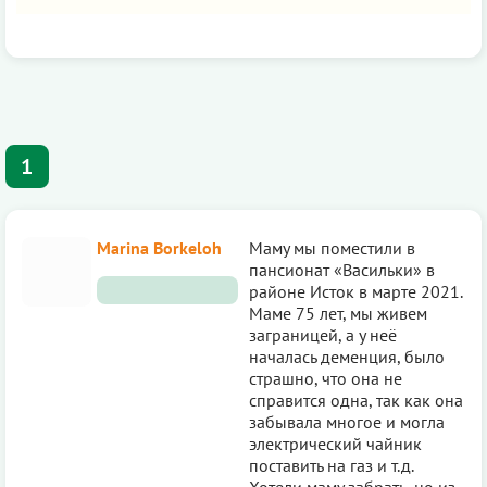
1
Marina Borkeloh
Маму мы поместили в
пансионат «Васильки» в
районе Исток в марте 2021.
Маме 75 лет, мы живем
заграницей, а у неё
началась деменция, было
страшно, что она не
справится одна, так как она
забывала многое и могла
электрический чайник
поставить на газ и т.д.
Хотели маму забрать, но из-