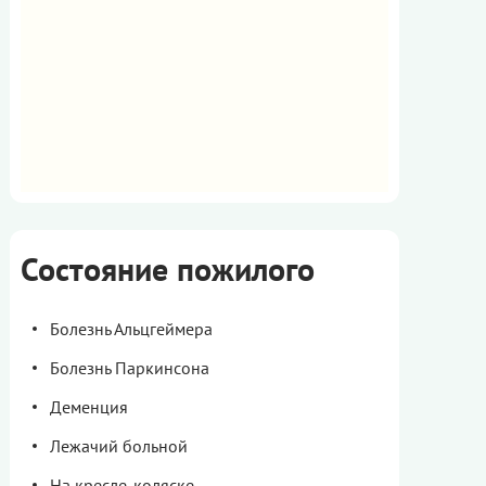
Состояние пожилого
Болезнь Альцгеймера
Болезнь Паркинсона
Деменция
Лежачий больной
На кресле-коляске