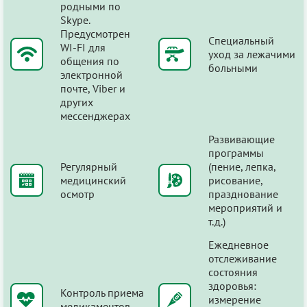
родными по
Skype.
Предусмотрен
Специальный
WI-FI для
уход за лежачими
общения по
больными
электронной
почте, Viber и
других
мессенджерах
Развивающие
программы
Регулярный
(пение, лепка,
медицинский
рисование,
осмотр
празднование
мероприятий и
т.д.)
Ежедневное
отслеживание
состояния
здоровья:
Контроль приема
измерение
медикаментов