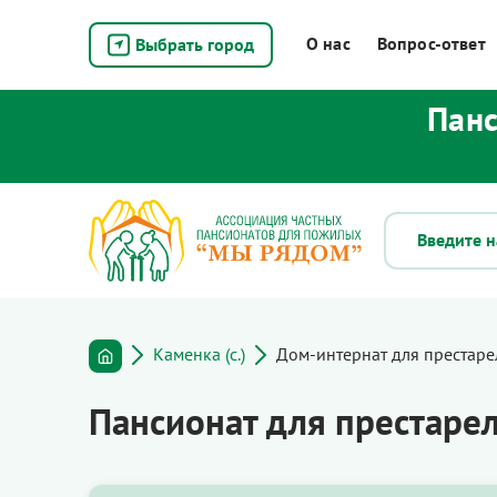
О нас
Вопрос-ответ
Выбрать город
Панс
Каменка (с.)
Дом-интернат для престар
Пансионат для престаре