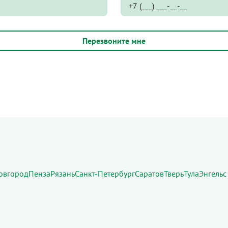
овгород
Пенза
Рязань
Санкт-Петербург
Саратов
Тверь
Тула
Энгельс