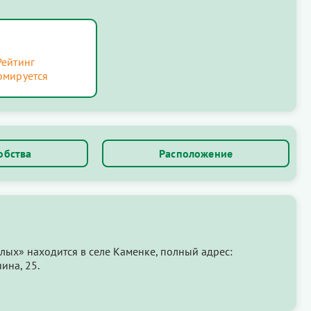
Рейтинг
рмируется
обства
Расположение
ых» находится в селе Каменке, полный адрес:
ина, 25.