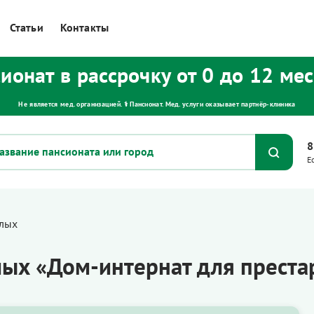
Статьи
Контакты
ионат в рассрочку от 0 до 12 ме
Не является мед. организацией. ⚕ Пансионат. Мед. услуги оказывает партнёр‑клиника
8
Е
елых
лых «Дом-интернат для преста