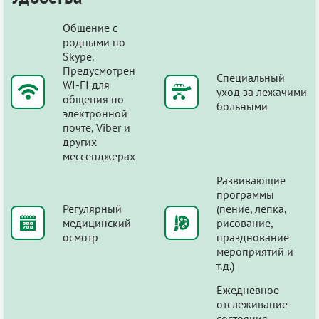
Общение с
родными по
Skype.
Предусмотрен
Специальный
WI-FI для
уход за лежачими
общения по
больными
электронной
почте, Viber и
других
мессенджерах
Развивающие
программы
Регулярный
(пение, лепка,
медицинский
рисование,
осмотр
празднование
мероприятий и
т.д.)
Ежедневное
отслеживание
состояния