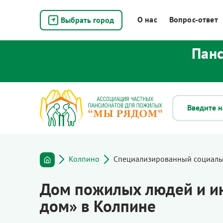
О нас
Вопрос-ответ
Выбрать город
Панс
Колпино
Специализированный социаль
Дом пожилых людей и и
дом» в Колпине