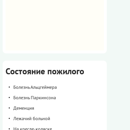
Состояние пожилого
Болезнь Альцгеймера
Болезнь Паркинсона
Деменция
Лежачий больной
На кресле-коляске