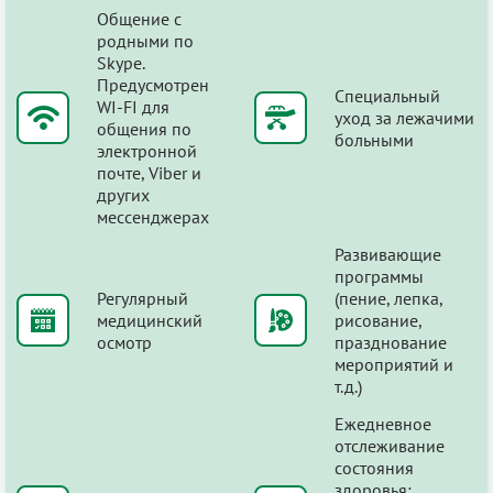
Общение с
родными по
Skype.
Предусмотрен
Специальный
WI-FI для
уход за лежачими
общения по
больными
электронной
почте, Viber и
других
мессенджерах
Развивающие
программы
Регулярный
(пение, лепка,
медицинский
рисование,
осмотр
празднование
мероприятий и
т.д.)
Ежедневное
отслеживание
состояния
здоровья: