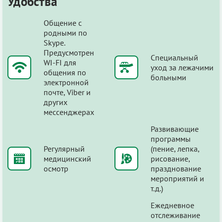
Удобства
Общение с
родными по
Skype.
Предусмотрен
Специальный
WI-FI для
уход за лежачими
общения по
больными
электронной
почте, Viber и
других
мессенджерах
Развивающие
программы
Регулярный
(пение, лепка,
медицинский
рисование,
осмотр
празднование
мероприятий и
т.д.)
Ежедневное
отслеживание