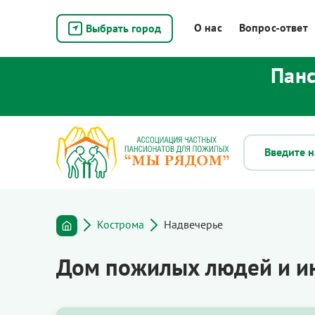
О нас
Вопрос-ответ
Выбрать город
Панс
Кострома
Надвечерье
Дом пожилых людей и и