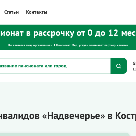
Статьи
Контакты
ионат в рассрочку от 0 до 12 ме
Не является мед. организацией. ⚕ Пансионат. Мед. услуги оказывает партнёр‑клиника
8
Е
нвалидов «Надвечерье» в Кос