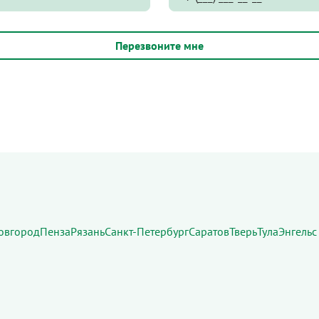
овгород
Пенза
Рязань
Санкт-Петербург
Саратов
Тверь
Тула
Энгельс