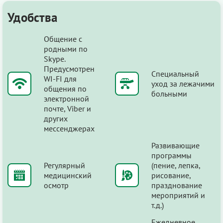
Удобства
Общение с
родными по
Skype.
Предусмотрен
Специальный
WI-FI для
уход за лежачими
общения по
больными
электронной
почте, Viber и
других
мессенджерах
Развивающие
программы
Регулярный
(пение, лепка,
медицинский
рисование,
осмотр
празднование
мероприятий и
т.д.)
Ежедневное