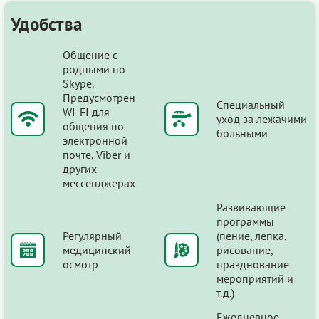
Удобства
Общение с
родными по
Skype.
Предусмотрен
Специальный
WI-FI для
уход за лежачими
общения по
больными
электронной
почте, Viber и
других
мессенджерах
Развивающие
программы
Регулярный
(пение, лепка,
медицинский
рисование,
осмотр
празднование
мероприятий и
т.д.)
Ежедневное