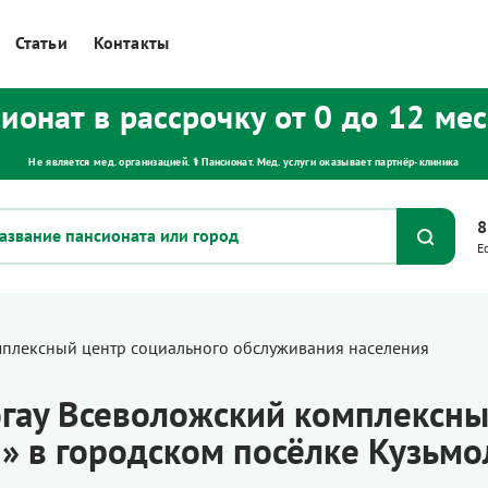
Статьи
Контакты
ионат в рассрочку от 0 до 12 ме
Не является мед. организацией. ⚕ Пансионат. Мед. услуги оказывает партнёр‑клиника
8
Е
мплексный центр социального обслуживания населения
ау Всеволожский комплексны
» в городском посёлке Кузьм