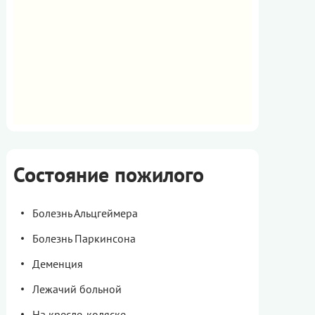
Состояние пожилого
Болезнь Альцгеймера
Болезнь Паркинсона
Деменция
Лежачий больной
На кресле-коляске